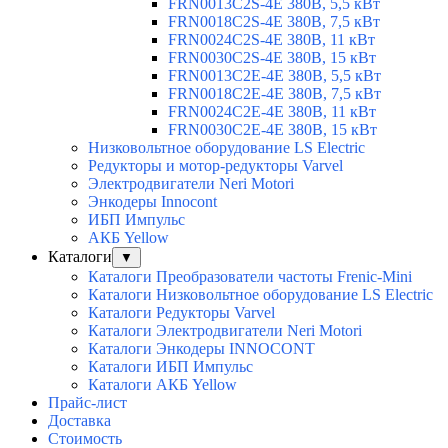
FRN0013C2S-4E 380В, 5,5 кВт
FRN0018C2S-4E 380В, 7,5 кВт
FRN0024C2S-4E 380В, 11 кВт
FRN0030C2S-4E 380В, 15 кВт
FRN0013C2E-4E 380В, 5,5 кВт
FRN0018C2E-4E 380В, 7,5 кВт
FRN0024C2E-4E 380В, 11 кВт
FRN0030C2E-4E 380В, 15 кВт
Низковольтное оборудование LS Electric
Редукторы и мотор-редукторы Varvel
Электродвигатели Neri Motori
Энкодеры Innocont
ИБП Импульс
АКБ Yellow
Каталоги
▼
Каталоги Преобразователи частоты Frenic-Mini
Каталоги Низковольтное оборудование LS Electric
Каталоги Редукторы Varvel
Каталоги Электродвигатели Neri Motori
Каталоги Энкодеры INNOCONT
Каталоги ИБП Импульс
Каталоги АКБ Yellow
Прайс-лист
Доставка
Стоимость