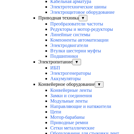
Кабельная арматура
Электротехнические шины
Электрощитовое оборудование
Приводная техника
▼
Преобразователи частоты
Редукторы и мотор-редукторы
Линейные системы
Компоненты автоматизации
Электродвигатели
Втулки шестерни муфты
Подшипники
Электропитание
▼
ИБП
Электрогенераторы
Аккумуляторы
Конвейерное оборудование
▼
Конвейерные ленты
Замки и соединения
Модульные ленты
Направляющие и натяжители
Цепи
Мотор-барабаны
Приводные ремни
Сетки металлические
Оборудование для стыковки лент