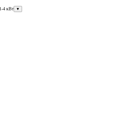
1-4 кВт
▼