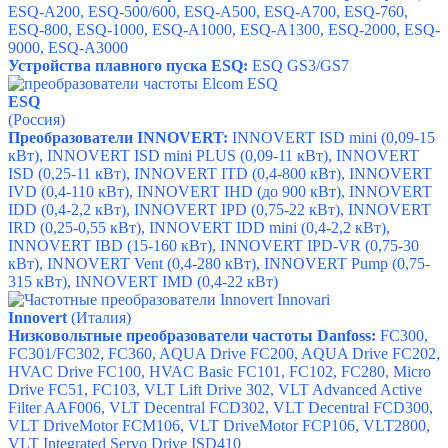
ESQ-A200,
ESQ-500/600,
ESQ-A500,
ESQ-A700,
ESQ-760,
ESQ-800,
ESQ-1000,
ESQ-A1000,
ESQ-A1300,
ESQ-2000,
ESQ-
9000,
ESQ-A3000
Устройства плавного пуска ESQ:
ESQ
GS3/GS7
ESQ
(Россия)
Преобразователи INNOVERT:
INNOVERT ISD mini (0,09-15
кВт), INNOVERT ISD mini PLUS (0,09-11 кВт), INNOVERT
ISD (0,25-11 кВт), INNOVERT ITD (0,4-800 кВт), INNOVERT
IVD (0,4-110 кВт), INNOVERT IHD (до 900 кВт), INNOVERT
IDD (0,4-2,2 кВт), INNOVERT IPD (0,75-22 кВт), INNOVERT
IRD (0,25-0,55 кВт), INNOVERT IDD mini (0,4-2,2 кВт),
INNOVERT IBD (15-160 кВт), INNOVERT IPD-VR (0,75-30
кВт), INNOVERT Vent (0,4-280 кВт), INNOVERT Pump (0,75-
315 кВт), INNOVERT IMD (0,4-22 кВт)
Innovert
(Италия)
Низковольтные преобразователи частоты Danfoss:
FC300
,
FC301/FC302
,
FC360,
AQUA Drive FC200,
AQUA Drive FC202
,
HVAC Drive FC100,
HVAC Basic FC101,
FC102
,
FC280
,
Micro
Drive FC51
,
FC103
,
VLT Lift Drive 302,
VLT Advanced Active
Filter AAF006,
VLT Decentral FCD302,
VLT Decentral FCD300,
VLT DriveMotor FCM106,
VLT DriveMotor FCP106,
VLT2800,
VLT Integrated Servo Drive ISD410