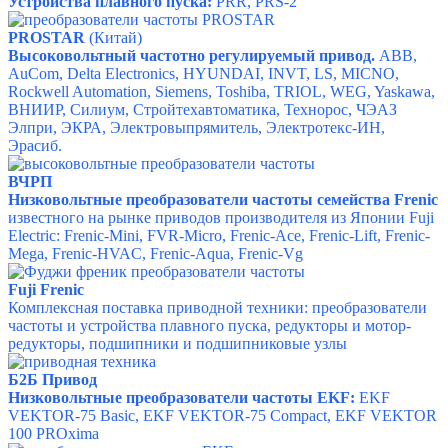
Устройства плавного пуска:
PRR
,
PRS-2
PROSTAR
(Китай)
Высоковольтный частотно регулируемый привод.
ABB,
AuСom, Delta Electronics, HYUNDAI, INVT, LS, MICNO,
Rockwell Automation, Siemens, Toshiba, TRIOL, WEG, Yaskawa,
ВНИИР, Силиум, Стройтехавтоматика, Технорос, ЧЭАЗ
Элпри, ЭКРА, Электровыпрямитель, Электротекс-ИН,
Эрасиб.
ВЧРП
Низковольтные преобразователи частоты семейства Frenic
известного на рынке приводов производителя из Японии Fuji
Electric: Frenic-Mini, FVR-Micro, Frenic-Ace, Frenic-Lift, Frenic-
Mega, Frenic-HVAC, Frenic-Aqua, Frenic-Vg
Fuji Frenic
Комплексная поставка приводной техники: преобразователи
частоты и устройства плавного пуска, редукторы и мотор-
редукторы, подшипники и подшипниковые узлы
Б2Б Привод
Низковольтные преобразователи частоты EKF:
EKF
VEKTOR-75 Basic,
EKF VEKTOR-75 Compact,
EKF
VEKTOR
100 PROxima