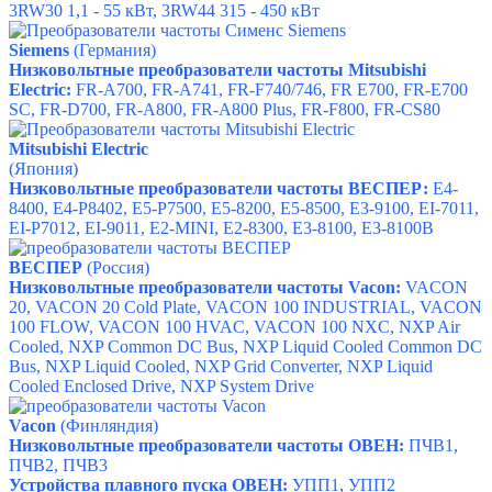
3RW30
1,1 - 55 кВт, 3
RW44
315 - 450 кВт
Siemens
(Германия)
Низковольтные преобразователи частоты
Mitsubishi
Electric
:
FR-А700,
FR-А741,
FR-F740/746,
FR E700,
FR-E700
SC,
FR-D700,
FR-A800,
FR-A800 Plus,
FR-F800,
FR-CS80
Mitsubishi Electric
(Япония)
Низковольтные преобразователи частоты ВЕСПЕР:
E4-
8400
,
E4-P8402
,
E5-P7500
,
E5-8200
,
E5-8500
,
E3-9100
,
EI-7011
,
EI-P7012
,
EI-9011
,
E2-MINI
,
E2-8300
,
E3-8100
,
E3-8100B
ВЕСПЕР
(Россия)
Низковольтные преобразователи частоты Vacon:
VACON
20
,
VACON 20 Cold Plate
,
VACON 100 INDUSTRIAL
,
VACON
100 FLOW
,
VACON 100 HVAC
,
VACON 100 NXC
,
NXP Air
Cooled
,
NXP Common DC Bus
,
NXP Liquid Cooled Common DC
Bus
,
NXP Liquid Cooled
,
NXP Grid Converter
,
NXP Liquid
Cooled Enclosed Drive
,
NXP System Drive
Vacon
(Финляндия)
Низковольтные преобразователи частоты ОВЕН:
ПЧВ1,
ПЧВ2,
ПЧВ3
Устройства плавного пуска ОВЕН:
УПП1,
УПП2