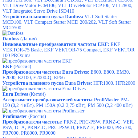
VLT DriveMotor FCM106, VLT DriveMotor FCP106, VLT2800,
VLT Integrated Servo Drive ISD410
Устройства плавного пуска Danfoss:
VLT Soft Starter
MCD100, VLT Compact Starter MCD 200/202, VLT Soft Starter
MCD500
Danfoss
(Дания)
Низковольтные преобразователи частоты EKF:
EKF
VEKTOR-75 Basic, EKF VEKTOR-75 Compact, EKF VEKTOR
100 PROxima
EKF
(Россия)
Преобразователи частоты Eura Drives:
E600
,
E800
,
EM30
,
E2000
,
E2100
,
E2000-Q
,
EP66
Устройства плавного пуска Eura Drives:
HFR1000
,
HFR2000
Eura Drives
(Китай)
Ассортимент преобразователей частоты ProfiMaster
PM-
150 (
0,2-4 кВт),
PM-150A (
0,2-3,75 кВт),
PM-500 (
2,2-400 кВт)
Profimaster
(Россия)
Преобразователи частоты:
PRNZ
,
PRC-PSW
,
PRNZ-C
,
VER
,
PSW
,
DTA
,
PRNZ-D
,
PRC-PSW-D
,
PRNZ-E
,
PR6000
,
PR6100
,
PR7000
,
PR8000
,
PR9000