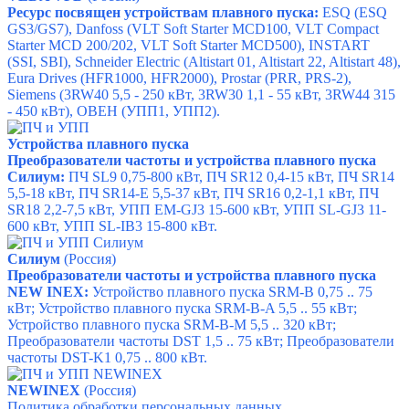
Ресурс посвящен устройствам плавного пуска:
ESQ (ESQ
GS3/GS7),
Danfoss (VLT Soft Starter MCD100, VLT Compact
Starter MCD 200/202, VLT Soft Starter MCD500),
INSTART
(SSI, SBI),
Schneider Electric (Altistart 01, Altistart 22, Altistart 48),
Eura Drives (HFR1000, HFR2000), Prostar (
PRR, PRS-2),
Siemens (3RW40 5,5 - 250 кВт, 3RW30 1,1 - 55 кВт, 3RW44 315
- 450 кВт),
ОВЕН (УПП1, УПП2).
Устройства плавного пуска
Преобразователи частоты и устройства плавного пуска
Силиум:
ПЧ SL9 0,75-800 кВт,
ПЧ SR12 0,4-15 кВт,
ПЧ SR14
5,5-18 кВт,
ПЧ SR14-E 5,5-37 кВт,
ПЧ SR16 0,2-1,1 кВт,
ПЧ
SR18 2,2-7,5 кВт,
УПП EM-GJ3 15-600 кВт,
УПП SL-GJ3 11-
600 кВт,
УПП SL-IB3 15-800 кВт.
Силиум
(Россия)
Преобразователи частоты и устройства плавного пуска
NEW INEX:
Устройство плавного пуска SRM-B 0,75 .. 75
кВт; Устройство плавного пуска SRM-B-A 5,5 .. 55 кВт;
Устройство плавного пуска SRM-B-M 5,5 .. 320 кВт;
Преобразователи частоты DST 1,5 .. 75 кВт;
Преобразователи
частоты DST-K1 0,75 .. 800 кВт.
NEWINEX
(Россия)
Политика обработки персональных данных