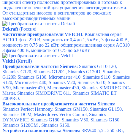
широкий спектр полностью протестированых и готовых к
подключению решений для управления электродвигателями.
От стандартных насосов и вентиляторов до сложных
высокопроизводительных машин
Dekraft
(Россия)
Частотные преобразователи VEICHI
. Компактная серия
AC10
1 фаза 220 В, мощность от 0,4 до 1,5 кВт ,
3 фазы 400 В,
мощность от 0,75 до 22 кВт,
общепромышленная серия AC310
3 фазы 400 В, мощность от 0,75 до 630 кВт
Veichi
(Китай)
Преобразователи частоты Siemens:
Sinamics G110
120,
Sinamics G120
,
Sinamics G120C
,
Sinamics G120D
,
Sinamics
G120P
,
Sinamics G130
,
Micromaster 410
,
Sinamics S110
,
Sinamics
S120
,
Micromaster 440
,
Sinamics V20
,
Sinamics S210
,
Sinamics
V90
,
Micromaster 420
,
Micromaster 430
,
Sinamics SIMOREG DC-
Master
,
Sinamics SIMODRIVE 611
,
Sinamics SIMATIC ET
200PRO
.
Высоковольтные преобразователи частоты Siemens:
Sinamics Perfect Harmony
,
Sinamics GM150
,
Sinamics GL150
,
Sinamics DCM
,
Masterdrives Vector Control
, S
inamics
DYNAVERT
,
Sinamics G180
,
Sinamics V50
,
Sinamics G150
,
Sinamics S120CM
,
Sinamics S150
.
Устройства плавного пуска Siemens:
3RW40
5,5 - 250 кВт,