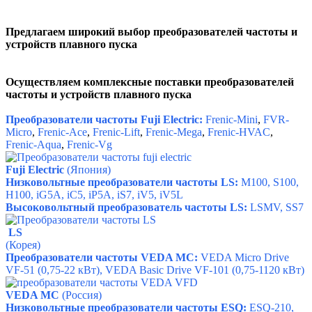
Предлагаем широкий выбор преобразователей частоты и
устройств плавного пуска
Осуществляем комплексные поставки
преобразователей
частоты и устройств плавного пуска
Преобразователи частоты Fuji Electric:
Frenic-Mini
,
FVR-
Micro
,
Frenic-Ace
,
Frenic-Lift
,
Frenic-Mega
,
Frenic-HVAC
,
Frenic-Aqua
,
Frenic-Vg
Fuji Electric
(Япония)
Низковольтные преобразователи частоты LS:
M100, S100,
H100, iG5A, iC5, iР5А, iS7, iV5, iV5L
Высоковольтный преобразователь частоты LS:
LSMV, SS7
LS
(Корея)
Преобразователи частоты VEDA MC:
VEDA Micro Drive
VF-51 (0,75-22 кВт), VEDA Basic Drive VF-101 (0,75-1120 кВт)
VEDA MC
(Россия)
Низковольтные преобразователи частоты ESQ:
ESQ-210,