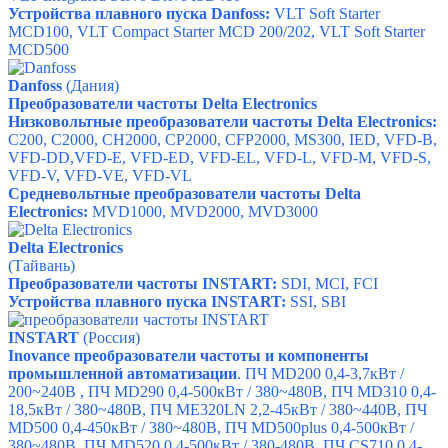
Устройства плавного пуска Danfoss:
VLT Soft Starter
MCD100,
VLT Compact Starter MCD 200/202
,
VLT Soft Starter
MCD500
Danfoss
(Дания)
П
реобразователи частоты
D
elta Electronics
Низковольтные преобразователи частоты D
elta Electronics
:
C200,
C2000,
CH2000,
CP2000,
CFP2000,
MS300,
IED,
VFD-B,
VFD-DD
,
VFD-E,
VFD-ED,
VFD-EL,
VFD-L,
VFD-M,
VFD-S,
VFD-V,
VFD-VE,
VFD-VL
Средневольтные преобразователи частоты
D
elta
Electronics
:
MVD1000,
MVD2000,
MVD3000
Delta Electronics
(Тайвань)
Преобразователи частоты INSTART:
SDI
,
MCI
,
FCI
Устройства плавного пуска INSTART:
SSI
,
SBI
INSTART
(Россия)
Inovance преобразователи частоты и компоненты
промышленной автоматизации
.
ПЧ MD200
0,4-3,7кВт /
200~240В ,
ПЧ MD290
0,4-500кВт / 380~480В,
ПЧ MD310
0,4-
18,5кВт / 380~480В,
ПЧ ME320LN
2,2-45кВт / 380~440В,
ПЧ
MD500
0,4-450кВт / 380~480В,
ПЧ MD500plus
0,4-500кВт /
380~480В,
ПЧ MD520
0,4-500кВт / 380-480В,
ПЧ CS710
0,4-