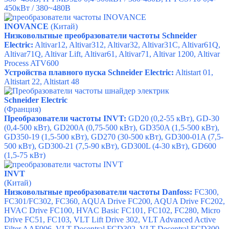
450кВт / 380~480В
INOVANCE
(Китай)
Низковольтные преобразователи частоты
Schneider
Electric
:
Altivar12
,
Altivar312
,
Altivar32
,
Altivar31C
,
Altivar61Q
,
Altivar71Q
,
Altivar Lift
,
Altivar61
,
Altivar71
,
Altivar 1200
,
Altivar
Process ATV600
Устройства плавного пуска
Schneider Electric
:
Altistart 01
,
Altistart 22
,
Altistart 48
Schneider Electric
(Франция)
Преобразователи частоты INVT:
GD20 (0,2-55 кВт), GD-30
(0,4-500 кВт), GD200A (0,75-500 кВт), GD350A (1,5-500 кВт),
GD350-19 (1,5-500 кВт), GD270 (30-500 кВт), GD300-01A (7,5-
500 кВт), GD300-21 (7,5-90 кВт), GD300L (4-30 кВт), GD600
(1,5-75 кВт)
INVT
(Китай)
Низковольтные преобразователи частоты Danfoss:
FC300,
FC301/FC302, FC360, AQUA Drive FC200, AQUA Drive FC202,
HVAC Drive FC100, HVAC Basic FC101, FC102, FC280, Micro
Drive FC51, FC103, VLT Lift Drive 302, VLT Advanced Active
Filter AAF006, VLT Decentral FCD302, VLT Decentral FCD300,