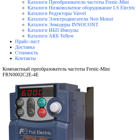
Каталоги Преобразователи частоты Frenic-Mini
Каталоги Низковольтное оборудование LS Electric
Каталоги Редукторы Varvel
Каталоги Электродвигатели Neri Motori
Каталоги Энкодеры INNOCONT
Каталоги ИБП Импульс
Каталоги АКБ Yellow
Прайс-лист
Доставка
Стоимость
Контакты
Компактный преобразователь частоты Frenic-Mini
FRN0002C2E-4E